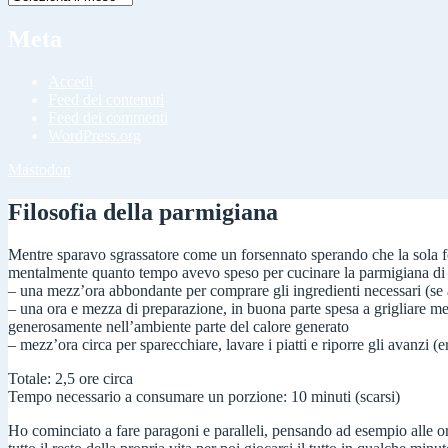
Meta
Accedi
Feed dei contenuti
Feed dei commenti
WordPress.org
Mastodon
Filosofia della parmigiana
Mentre sparavo sgrassatore come un forsennato sperando che la sola for
mentalmente quanto tempo avevo speso per cucinare la parmigiana di
– una mezz’ora abbondante per comprare gli ingredienti necessari (se a
– una ora e mezza di preparazione, in buona parte spesa a grigliare me
generosamente nell’ambiente parte del calore generato
– mezz’ora circa per sparecchiare, lavare i piatti e riporre gli avanzi 
Totale: 2,5 ore circa
Tempo necessario a consumare un porzione: 10 minuti (scarsi)
Ho cominciato a fare paragoni e paralleli, pensando ad esempio alle ore