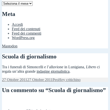
Archivi
Meta
Accedi
Feed dei contenuti
Feed dei commenti
WordPress.org
Mastodon
Scuola di giornalismo
Tra i funerali di Simoncelli e l’alluvione in Lunigiana,
Libero
ci
regala un’altra grande
indagine giornalistica
.
Scritto
Autore
Categorie
27 Ottobre 2011
27 Ottobre 2011
Peo
Hey critichino
il
Un commento su “Scuola di giornalismo”