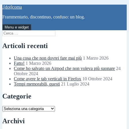
Vai
.[dot]coma
al
Frammentario, discontinuo, confuso: un blog.
contenuto
Menu e widget
Ricerca
per:
Articoli recenti
Una cosa che non dovrei fare mai più
1 Marzo 2026
Fatto!
1 Marzo 2026
Come ho salvato un Airpod che non voleva più suonare
24
Ottobre 2024
Come avere le tab verticali in Firefox
10 Ottobre 2024
Tempi memorabili, questi
21 Luglio 2024
Categorie
Categorie
Archivi